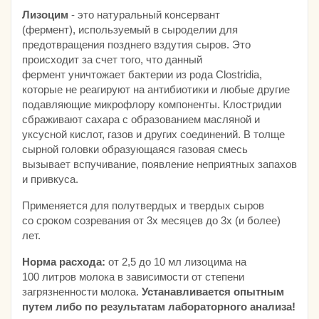
Лизоцим
- это натуральный консервант
(фермент), используемый в сыроделии для
предотвращения позднего вздутия сыров. Это
происходит за счет того, что данный
фермент уничтожает бактерии из рода Clostridia,
которые не реагируют на антибиотики и любые другие
подавляющие микрофлору компоненты. Клостридии
сбраживают сахара с образованием масляной и
уксусной кислот, газов и других соединений. В толще
сырной головки образующаяся газовая смесь
вызывает вспучивание, появление неприятных запахов
и привкуса.
Применяется для полутвердых и твердых сыров
со сроком созревания от 3х месяцев до 3х (и более)
лет.
Норма расхода:
от 2,5 до 10 мл лизоцима на
100 литров молока в зависимости от степени
загрязненности молока.
Устанавливается опытным
путем либо по результатам лабораторного анализа!