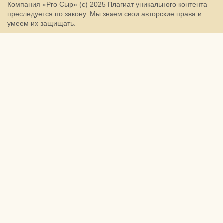
Компания «Pro Сыр» (с) 2025
Плагиат уникального контента
преследуется по закону. Мы знаем свои авторские права и
умеем их защищать.