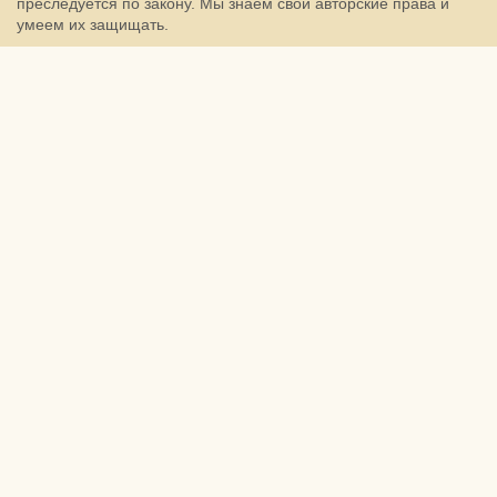
преследуется по закону. Мы знаем свои авторские права и
умеем их защищать.