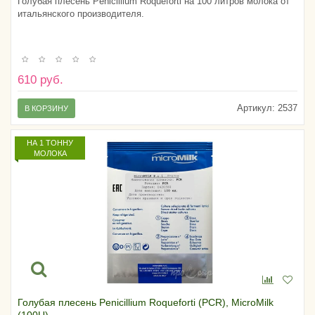
Голубая плесень Penicillium Roqueforti на 100 литров молока от
итальянского производителя.
610 руб.
Артикул:
2537
В КОРЗИНУ
НА 1 ТОННУ
МОЛОКА
Голубая плесень Penicillium Roqueforti (PCR), MicroMilk