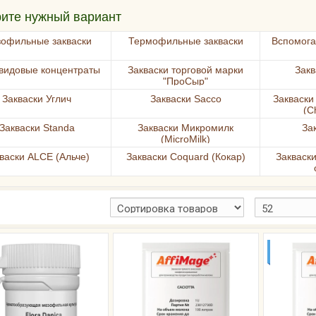
ите нужный вариант
офильные закваски
Термофильные закваски
Вспомога
видовые концентраты
Закваски торговой марки
Закв
"ПроСыр"
Закваски Углич
Закваски Sacco
Закваски
(C
Закваски Standa
Закваски Микромилк
За
(MicroMilk)
васки ALCE (Альче)
Закваски Coquard (Кокар)
Закваск
ДО 10ТИ 
МОЛОК