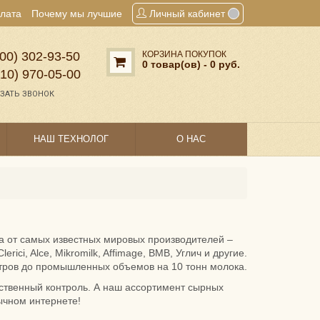
плата
Почему мы лучшие
Личный кабинет
00) 302‑93‑50
КОРЗИНА ПОКУПОК
0 товар(ов) - 0 руб.
910) 970‑05‑00
ЗАТЬ ЗВОНОК
НАШ ТЕХНОЛОГ
О НАС
ра от самых известных мировых производителей –
erici, Alce, Mikromilk, Affimage, BMB, Углич и другие.
тров до промышленных объемов на 10 тонн молока.
ственный контроль. А наш ассортимент сырных
ычном интернете!