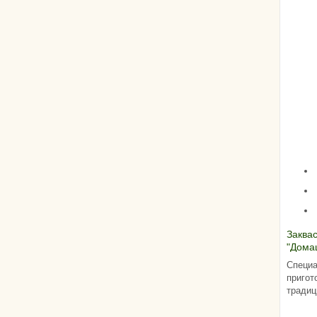
Заква
"Дома
брынз
Специа
пригот
традиц