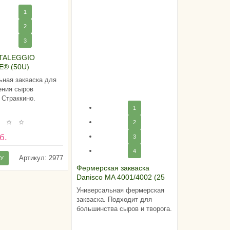
1
2
3
 TALEGGIO
E® (50U)
ная закваска для
ения сыров
 Страккино.
1
2
б.
3
4
Артикул:
2977
НУ
Фермерская закваска
Danisco MA 4001/4002 (25
DCU)
Универсальная фермерская
закваска. Подходит для
большинства сыров и творога.