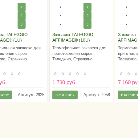
1
1
2
2
3
3
ска TALEGGIO
Закваска TALEGGIO
Закваска
AGE® (1U)
AFFIMAGE® (10U)
AFFIMAG
ильная закваска для
Термофильная закваска для
Термофиль
овления сыров
приготовления сыров
приготовл
ио, Страккино.
Таледжио, Страккино.
Таледжио,
уб.
1 730 руб.
7 160 ру
Артикул:
2925
Артикул:
2958
РЗИНУ
В КОРЗИНУ
В КОРЗИ