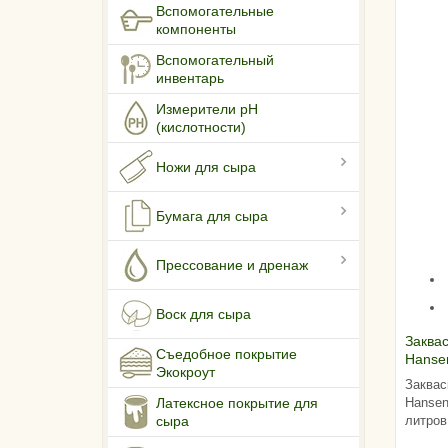
Вспомогательные
компоненты
Вспомогательный
инвентарь
Измерители pH
(кислотности)
Ножи для сыра
Бумага для сыра
Прессование и дренаж
Воск для сыра
Заква
Съедобное покрытие
Hansen
Экокроут
литров
Заквас
Hansen
Латексное покрытие для
литров
сыра