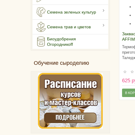
Семена зеленых культур
Семена трав и цветов
Заква
Биоудобрения
AFFIM
Огородникоff
Термоф
пригот
Таледж
Обучение сыроделию
625 р
В КО