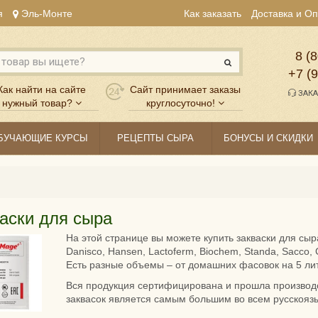
я
Эль-Монте
Как заказать
Доставка и О
8 (8
+7 (
Как найти на сайте
Сайт принимает заказы
ЗАКА
нужный товар?
круглосуточно!
БУЧАЮЩИЕ КУРСЫ
РЕЦЕПТЫ СЫРА
БОНУСЫ И СКИДКИ
аски для сыра
На этой странице вы можете купить закваски для сы
Danisco, Hansen, Lactoferm, Biochem, Standa, Sacco, Cl
Есть разные объемы – от домашних фасовок на 5 ли
Вся продукция сертифицирована и прошла производ
заквасок является самым большим во всем русскояз