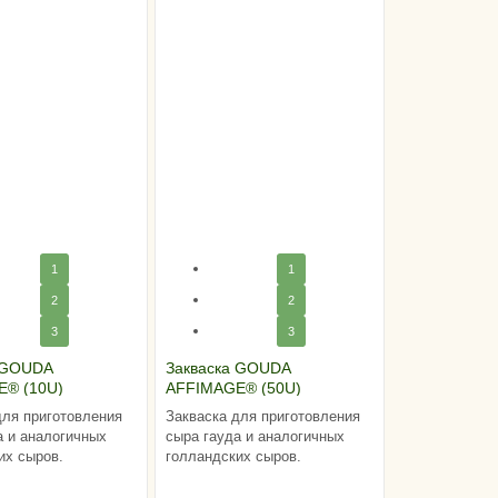
1
1
2
2
3
3
 GOUDA
Закваска GOUDA
E® (10U)
AFFIMAGE® (50U)
для приготовления
Закваска для приготовления
а и аналогичных
сыра гауда и аналогичных
их сыров.
голландских сыров.