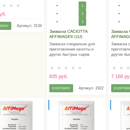
1
уб.
2
3
Артикул:
3134
РЗИНУ
Закваска CACIOTTA
Закваска
AFFIMAGE® (1U)
AFFIMAG
Закваска специально для
Закваска 
приготовления качотты и
приготовл
других быстрых сыров.
других бы
635 руб.
7 160 ру
Артикул:
2922
В КОРЗИНУ
В КОРЗИ
ДО 2Х ТОНН
ДО 10ТИ 
МОЛОКА
МОЛОК