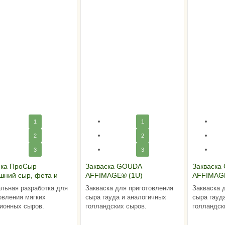
1
1
2
2
3
3
ска ПроСыр
Закваска GOUDA
Закваска
шний сыр, фета и
AFFIMAGE® (1U)
AFFIMAG
а"
льная разработка для
Закваска для приготовления
Закваска 
овления мягких
сыра гауда и аналогичных
сыра гауд
ионных сыров.
голландских сыров.
голландск