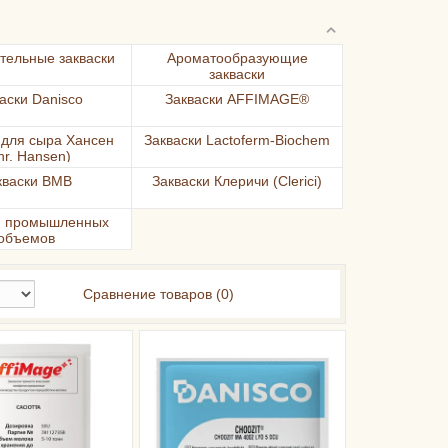
тельные закваски
Ароматообразующие
закваски
аски Danisco
Закваски AFFIMAGE®
 для сыра Хансен
Закваски Lactoferm-Biochem
hr. Hansen)
кваски BMB
Закваски Клеричи (Clerici)
и промышленных
объемов
Сравнение товаров (0)
ТОНН
А