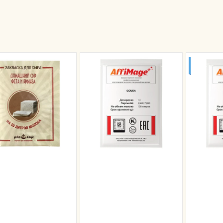
ДО 2Х Т
МОЛОК