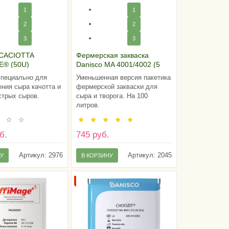
1
1
2
2
3
3
 CACIOTTA
Фермерская закваска
E® (50U)
Danisco MA 4001/4002 (5
DCU)
специально для
Уменьшенная версия пакетика
ения сыра качотта и
фермерской закваски для
стрых сыров.
сыра и творога. На 100
литров.
б.
745 руб.
Артикул:
2976
Артикул:
2045
НУ
В КОРЗИНУ
ТОНН
ХИТ!
А