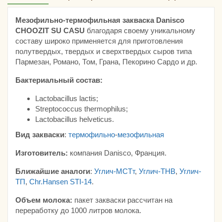
Мезофильно-термофильная закваска Danisco
CHOOZIT SU CASU
благодаря своему уникальному
составу широко применяется для приготовления
полутвердых, твердых и сверхтвердых сыров типа
Пармезан, Романо, Том, Грана, Пекорино Сардо и др.
Бактериальный состав:
Lactobacillus lactis;
Streptococcus thermophilus;
Lactobacillus helveticus.
Вид закваски
:
термофильно
-
мезофильная
Изготовитель:
компания Danisco, Франция.
Ближайшие аналоги
:
Углич-МСТт
,
Углич-ТНВ
,
Углич-
ТП
,
Chr.Hansen STI-14
.
Объем молока:
пакет закваски рассчитан на
переработку до 1000 литров молока.