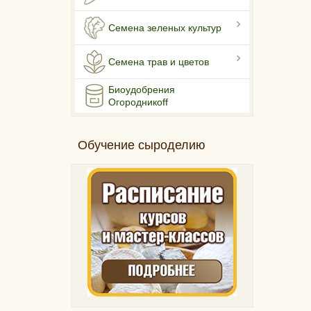
Семена зеленых культур
Семена трав и цветов
Биоудобрения
Огородникоff
Обучение сыроделию