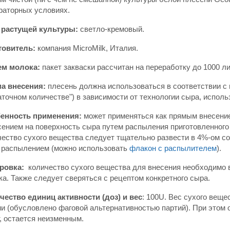
раторных условиях.
 растущей культуры:
светло-кремовый.
товитель:
компания MicroMilk, Италия.
м молока:
пакет закваски рассчитан на переработку до 1000 л
а внесения:
плесень должна использоваться в соответствии с п
аточном количестве") в зависимости от технологии сыра, испол
енность применения:
может применяться как прямым внесение
сением на поверхность сыра путем распыления приготовленного 
чество сухого вещества следует тщательно развести в 4%-ом со
 распылением (можно использовать
флакон с распылителем
).
ровка:
количество сухого вещества для внесения необходимо
а. Также следует сверяться с рецептом конкретного сыра.
чество единиц активности (доз) и вес
: 100U. Вес сухого веще
ии (обусловлено фаговой альтернативностью партий). При этом 
, остается неизменным.