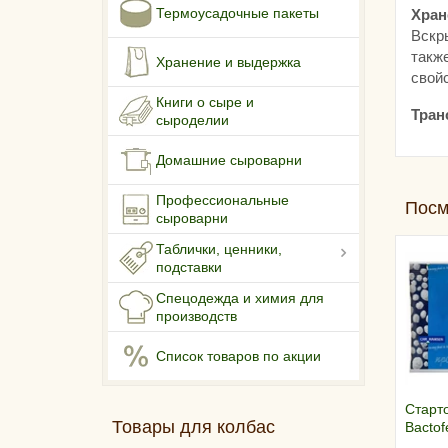
Термоусадочные пакеты
Хран
Вскр
также
Хранение и выдержка
свойс
Книги о сыре и
Тран
сыроделии
Домашние сыроварни
Профессиональные
Посм
сыроварни
Таблички, ценники,
подставки
Спецодежда и химия для
производств
Список товаров по акции
Старто
Товары для колбас
Bactof
25 г/10