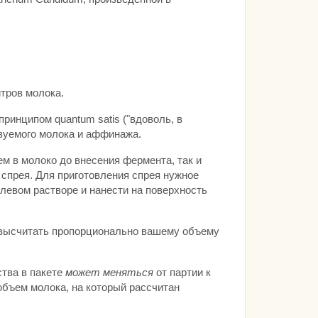
итров молока.
ринципом quantum satis ("вдоволь, в
ьзуемого молока и аффинажа.
м в молоко до внесения фермента, так и
спрея. Для приготовления спрея нужное
левом растворе и нанести на поверхность
 высчитать пропорционально вашему объему
ства в пакете
может меняться
от партии к
объем молока, на который рассчитан