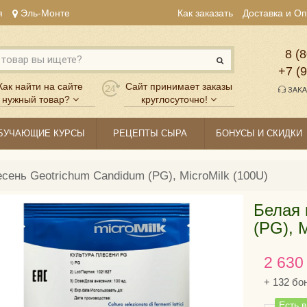
я
Эль-Монте
Как заказать
Доставка и О
8 (8
+7 (
Как найти на сайте
Сайт принимает заказы
ЗАКА
нужный товар?
круглосуточно!
БУЧАЮЩИЕ КУРСЫ
РЕЦЕПТЫ СЫРА
БОНУСЫ И СКИДКИ
сень Geotrichum Candidum (PG), MicroMilk (100U)
Белая 
(PG), M
2 630
+
132
бо
Есть 