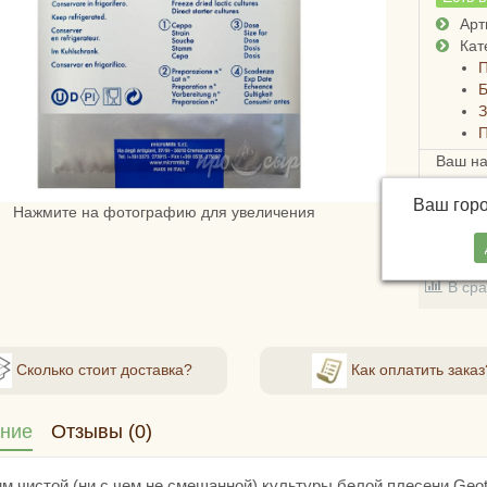
Арт
Кат
П
Б
П
Ваш н
Ваш гор
Нажмите на фотографию для увеличения
В зак
В ср
Сколько стоит доставка?
Как оплатить заказ
ние
Отзывы (0)
м чистой (ни с чем не смешанной) культуры белой плесени Geot