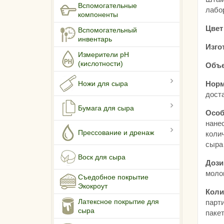
Вспомогательные
лабо
компоненты
Цвет
Вспомогательный
инвентарь
Изго
Измерители pH
(кислотности)
Объе
Ножи для сыра
Норм
дост
Бумага для сыра
Особ
нане
Прессование и дренаж
коли
сыра
Воск для сыра
Дози
молок
Съедобное покрытие
Экокроут
Коли
Латексное покрытие для
парт
сыра
пакет