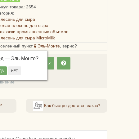
икул товара: 2654
егория:
лесень для сыра
елая плесень для сыра
Закваски промышленных объемов
лесень для сыра MicroMilk
аселенный пункт
Эль-Монте
, верно?
од —
Эль-Монте
?
ДОБАВИТЬ В КОРЗИНУ
ладки
авнение
?
Как быстро доставят заказ?
richum Candidum, произведенной в