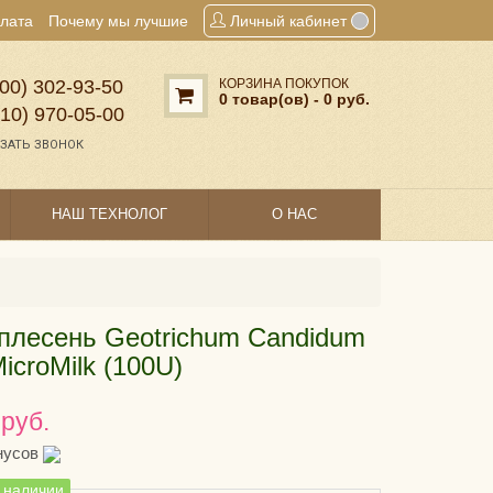
плата
Почему мы лучшие
Личный кабинет
00) 302‑93‑50
КОРЗИНА ПОКУПОК
0 товар(ов) - 0 руб.
910) 970‑05‑00
ЗАТЬ ЗВОНОК
НАШ ТЕХНОЛОГ
О НАС
плесень Geotrichum Candidum
icroMilk (100U)
 руб.
нусов
в наличии