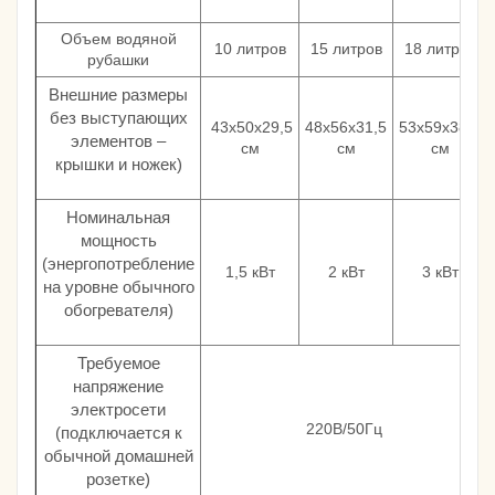
Объем водяной
10 литров
15 литров
18 литров
рубашки
Внешние размеры
без выступающих
43х50х29,5
48х56х31,5
53х59х38,5
элементов –
см
см
см
крышки и ножек)
Номинальная
мощность
(энергопотребление
1,5 кВт
2 кВт
3 кВт
на уровне обычного
обогревателя)
Требуемое
напряжение
электросети
220В/50Гц
(подключается к
обычной домашней
розетке)