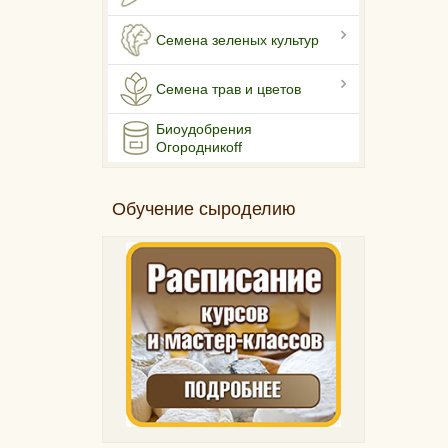
Семена зеленых культур
Семена трав и цветов
Биоудобрения
Огородникоff
Обучение сыроделию