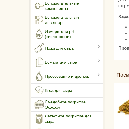
Вспомогательные
форм
компоненты
Хара
Вспомогательный
инвентарь
Измерители pH
(кислотности)
Прои
Ножи для сыра
Бумага для сыра
Посм
Прессование и дренаж
Воск для сыра
Съедобное покрытие
Экокроут
Латексное покрытие для
сыра