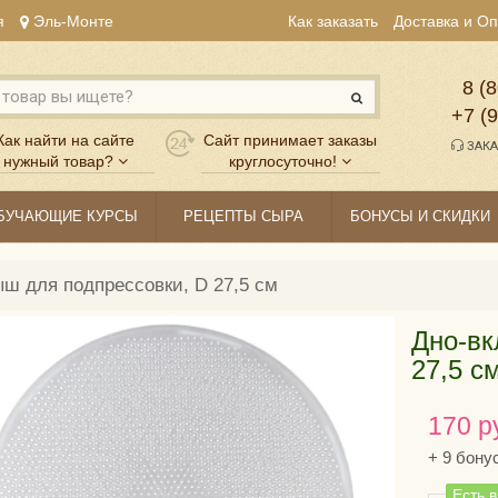
я
Эль-Монте
Как заказать
Доставка и О
8 (8
+7 (
Как найти на сайте
Сайт принимает заказы
ЗАКА
нужный товар?
круглосуточно!
БУЧАЮЩИЕ КУРСЫ
РЕЦЕПТЫ СЫРА
БОНУСЫ И СКИДКИ
ш для подпрессовки, D 27,5 см
Дно-вк
27,5 с
170 р
+
9
бону
Есть 