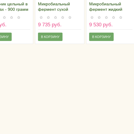
ник цельный в
Микробиальный
Микробиальный
ах - 900 грамм
фермент сухой
фермент жидкий
"Валирен 150
"Валирен 125 L", 1
Гранулар", 0,5 кг
литр
уб.
9 735 руб.
9 530 руб.
РЗИНУ
В КОРЗИНУ
В КОРЗИНУ