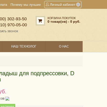
плата
Почему мы лучшие
Личный кабинет
00) 302‑93‑50
КОРЗИНА ПОКУПОК
0 товар(ов) - 0 руб.
910) 970‑05‑00
ЗАТЬ ЗВОНОК
НАШ ТЕХНОЛОГ
О НАС
ладыш для подпрессовки, D
м
уб.
сов
в наличии