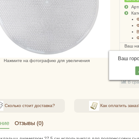
Арт
Кат
В
Ваш н
Ваш гор
Нажмите на фотографию для увеличения
В зак
В ср
Сколько стоит доставка?
Как оплатить заказ
ние
Отзывы (0)
вкладыш диаметром 27,5 см используется для подпрессовки сыр