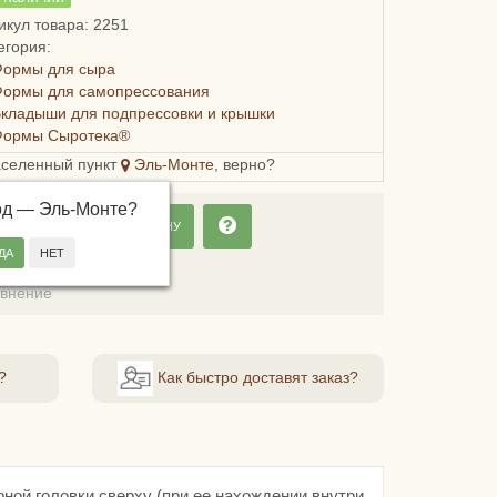
икул товара: 2251
егория:
Формы для сыра
Формы для самопрессования
кладыши для подпрессовки и крышки
Формы Сыротека®
аселенный пункт
Эль-Монте
, верно?
од —
Эль-Монте
?
ДОБАВИТЬ В КОРЗИНУ
ладки
авнение
?
Как быстро доставят заказ?
ной головки сверху (при ее нахождении внутри