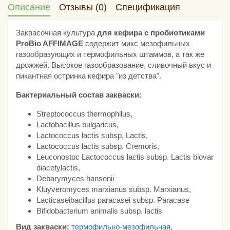
Описание
Отзывы (0)
Спецификация
Заквасочная культура
для кефира с пробиотиками
ProBio AFFIMAGE
содержит микс мезофильных
газообразующих и термофильных штаммов, а так же
дрожжей. Высокое газообразование, сливочный вкус и
пикантная остринка кефира "из детства".
Бактериальный состав закваски:
Streptococcus thermophilus,
Lactobacillus bulgaricus,
Lactococcus lactis subsp. Lactis,
Lactococcus lactis subsp. Cremoris,
Leuconostoc Lactococcus lactis subsp. Lactis biovar
diacetylactis,
Debarymyces hansenii
Kluyveromyces marxianus subsp. Marxianus,
Lacticaseibacillus paracasei subsp. Paracase
Bifidobacterium animalis subsp. lactis
Вид закваски:
термофильно-мезофильная
,