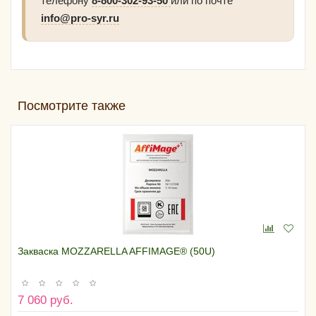
телефону
8-800-302-93-50
или по почте
info@pro-syr.ru
Посмотрите также
Закваска MOZZARELLA AFFIMAGE® (50U)
7 060 руб.