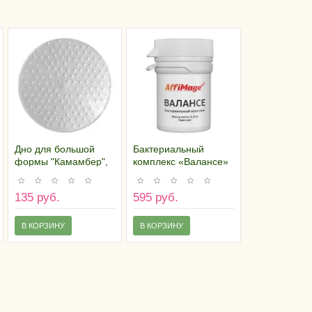
Дно для большой
Бактериальный
формы "Камамбер",
комплекс «Валансе»
145 отверстий
AFFIMAGE® (на 100
литров молока)
135 руб.
595 руб.
В КОРЗИНУ
В КОРЗИНУ