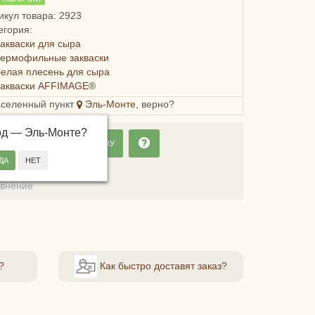
икул товара: 2923
егория:
акваски для сыра
Термофильные закваски
елая плесень для сыра
Закваски AFFIMAGE®
аселенный пункт
Эль-Монте
, верно?
од —
Эль-Монте
?
ДОБАВИТЬ В КОРЗИНУ
ладки
авнение
?
Как быстро доставят заказ?