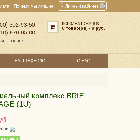
плата
Почему мы лучшие
Личный кабинет
00) 302‑93‑50
КОРЗИНА ПОКУПОК
0 товар(ов) - 0 руб.
910) 970‑05‑00
ЗАТЬ ЗВОНОК
НАШ ТЕХНОЛОГ
О НАС
иальный комплекс BRIE
AGE (1U)
уб.
усов
в наличии