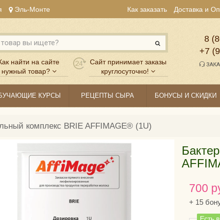
я
Эль-Монте
Как заказать
Доставка и О
8 (8
+7 (
Как найти на сайте
Сайт принимает заказы
ЗАКА
нужный товар?
круглосуточно!
БУЧАЮЩИЕ КУРСЫ
РЕЦЕПТЫ СЫРА
БОНУСЫ И СКИДКИ
льный комплекс BRIE AFFIMAGE® (1U)
Бактер
AFFIM
700 р
+
15
бон
Есть 