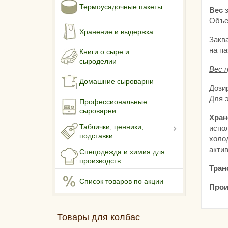
Термоусадочные пакеты
Вес
з
Объем
Хранение и выдержка
Закв
на па
Книги о сыре и
сыроделии
Вес п
Домашние сыроварни
Дози
Для 
Профессиональные
сыроварни
Хран
Таблички, ценники,
испо
подставки
холод
актив
Спецодежда и химия для
производств
Тран
Список товаров по акции
Прои
Товары для колбас