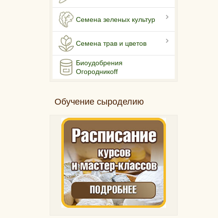
Семена зеленых культур
Семена трав и цветов
Биоудобрения
Огородникоff
Обучение сыроделию