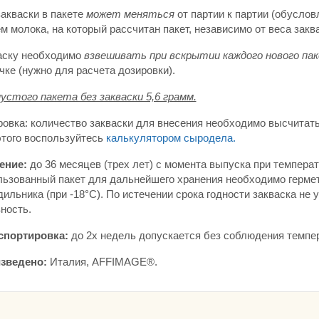
акваски в пакете
может меняться
от партии к партии (обуслов
 молока, на который рассчитан пакет, независимо от веса закв
аску необходимо
взвешивать при вскрытии каждого нового па
чке (нужно для расчета дозировки).
устого пакета без закваски 5,6 грамм.
ровка: количество закваски для внесения необходимо высчитат
этого воспользуйтесь
калькулятором сыродела.
ение:
до 36 месяцев (трех лет) с момента выпуска при темпера
льзованный пакет для дальнейшего хранения необходимо гермет
ильника (при -18°С). По истечении срока годности закваска не 
ность.
спортировка:
до 2х недель допускается без соблюдения темпе
зведено:
Италия, AFFIMAGE®.