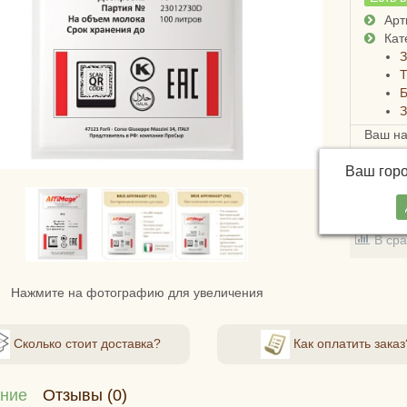
Арт
Кат
З
Б
Ваш н
Ваш гор
В зак
В ср
Нажмите на фотографию для увеличения
Сколько стоит доставка?
Как оплатить заказ
ние
Отзывы (0)