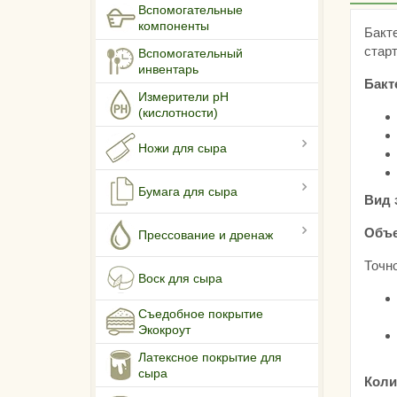
Вспомогательные
компоненты
Бакт
стар
Вспомогательный
инвентарь
Бакт
Измерители pH
(кислотности)
Ножи для сыра
Бумага для сыра
Вид 
Объе
Прессование и дренаж
Точно
Воск для сыра
Съедобное покрытие
Экокроут
Латексное покрытие для
сыра
Коли