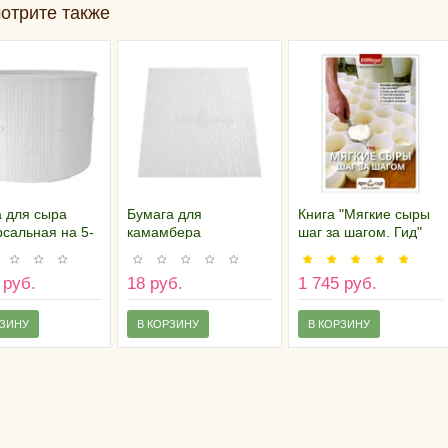
отрите также
 для сыра
Бумага для
Книга "Мягкие сыры
сальная на 5-
камамбера
шаг за шагом. Гид"
ограмм
двухслойная (21х21
см), Россия
 руб.
18 руб.
1 745 руб.
РЗИНУ
В КОРЗИНУ
В КОРЗИНУ