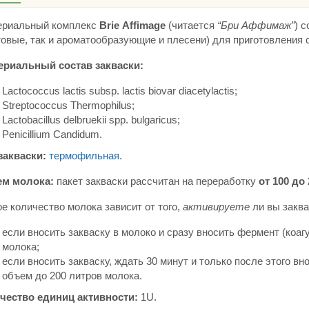
ериальный комплекс
Brie
Affimage
(читается
“Бри Аффимаж”
) 
товые, так и ароматообразующие и плесени) для приготовления 
ериальный состав закваски:
Lactococcus lactis subsp. lactis biovar diacetylactis;
Streptococcus Thermophilus;
Lactobacillus delbruekii spp. bulgaricus;
Penicillium Candidum.
закваски:
термофильная
.
м молока:
пакет закваски рассчитан на переработку
от 100
до 
е количество молока зависит от того,
активируете
ли вы заква
если вносить закваску в молоко и сразу вносить фермент (коагу
молока;
если вносить закваску, ждать 30 минут и только после этого вн
объем до 200 литров молока.
чество единиц активности:
1U.