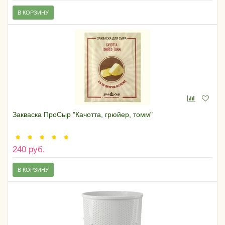
В КОРЗИНУ
Закваска ПроСыр "Качотта, грюйер, томм"
240 руб.
В КОРЗИНУ