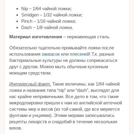
Nip – 1/64 чайной ложки;
Smidgen – 1/32 чайной ложки;
Pinch – 1/16 чайной ложки;
Dash – 1/8 чайной ложки.
Материал изготовления
– нержавеющая сталь.
Обязательно тщательно промывайте ложки после
использования
заквасок
или
плесеней
! Т.к. разные
бактериальные культуры не должны соприкасаться
друг с другом. Можно мыть обычным кухонным
моющим средством.
Интересный факт.
Такие величины, как 1/64 чайной
ложки и названия типа “nip” или “dash”, выглядят для
нас крайне непривичными. Все дело в том, что такие
микродозировки пришли к нам из английской аптечной
системы мер и весов (из той самой, где все меряется
фунтами и унциями). Этими мерами записывались
рецепты лекарств и снадобий в течение нескольких
веков.