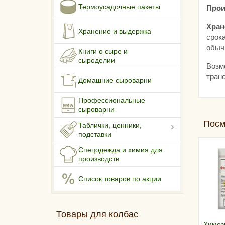
Термоусадочные пакеты
Прои
Хран
Хранение и выдержка
срок
обыч
Книги о сыре и
сыроделии
Возм
транс
Домашние сыроварни
Профессиональные
сыроварни
Посм
Таблички, ценники,
подставки
Спецодежда и химия для
производств
Список товаров по акции
Товары для колбас
Химоз