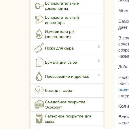
Вспомогательные
компоненты
Може
Вспомогательный
Самос
инвентарь
дает
Измерители pH
(кислотности)
В соч
соче
Ножи для сыра
созре
назы
Бумага для сыра
Добав
Прессование и дренаж
Наиб
обыч
ложе
Воск для сыра
след
Съедобное покрытие
Коли
Экокроут
Латексное покрытие для
Вес 
сыра
заще