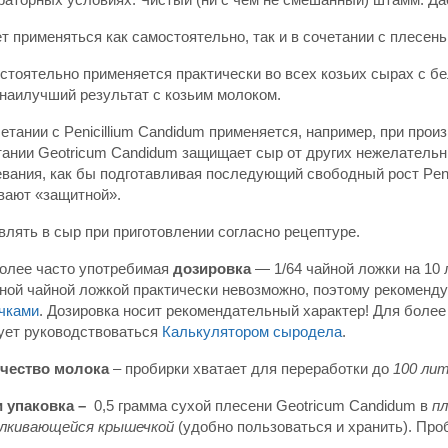
т применяться как самостоятельно, так и в сочетании с плесен
тоятельно применяется практически во всех козьих сырах с бел
 наилучший результат с козьим молоком.
етании с Penicillium Candidum применяется, например, при прои
тании Geotricum Candidum защищает сыр от других нежелательн
вания, как бы подготавливая последующий свободный рост Penic
вают «защитной».
лять в сыр при приготовлении согласно рецептуре.
олее часто употребимая
дозировка
— 1/64 чайной ложки на 10 
ной чайной ложкой практически невозможно, поэтому рекомен
чками
. Дозировка носит рекомендательный характер! Для более
ует руководствоваться
Калькулятором сыродела
.
чество молока
– пробирки хватает для переработки до
100 лит
и упаковка –
0,5 грамма сухой плесени Geotricum Candidum в
пл
лкивающейся крышечкой
(удобно пользоваться и хранить). Проб