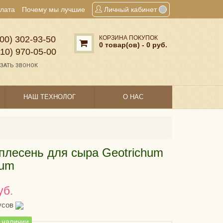
плата
Почему мы лучшие
Личный кабинет
00) 302‑93‑50
КОРЗИНА ПОКУПОК
0 товар(ов) - 0 руб.
910) 970‑05‑00
ЗАТЬ ЗВОНОК
НАШ ТЕХНОЛОГ
О НАС
плесень для сыра Geotrichum
dum
уб.
усов
в наличии