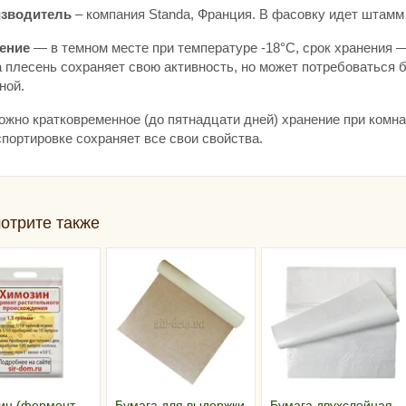
зводитель
– компания Standa, Франция. В фасовку идет штам
ение
— в темном месте при температуре -18°С, срок хранения —
а плесень сохраняет свою активность, но может потребоваться
ной.
ожно кратковременное (до пятнадцати дней) хранение при комна
портировке сохраняет все свои свойства.
отрите также
ин (фермент
Бумага для выдержки
Бумага двухслойная