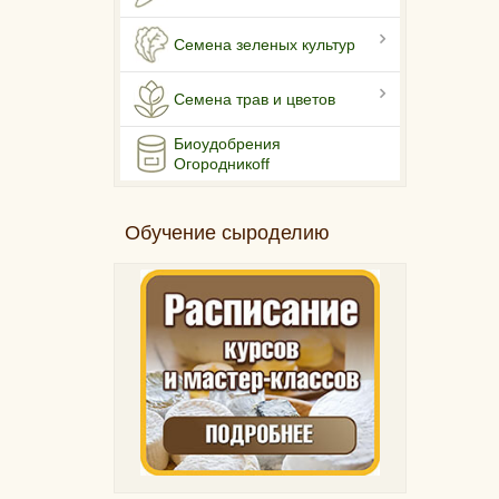
Семена зеленых культур
Семена трав и цветов
Биоудобрения
Огородникоff
Обучение сыроделию