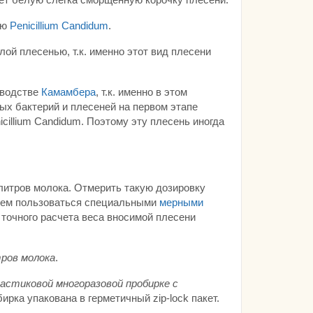
ью
Penicillium Candidum
.
ой плесенью, т.к. именно этот вид плесени
зводстве
Камамбера
, т.к. именно в этом
ых бактерий и плесеней на первом этапе
illium Candidum. Поэтому эту плесень иногда
литров молока. Отмерить такую дозировку
дуем пользоваться специальными
мерными
 точного расчета веса вносимой плесени
ров молока
.
астиковой многоразовой пробирке с
ирка упакована в герметичный zip-lock пакет.