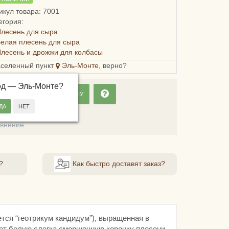
икул товара: 7001
егория:
лесень для сыра
елая плесень для сыра
лесень и дрожжи для колбасы
аселенный пункт
Эль-Монте
, верно?
од —
Эль-Монте
?
ДОБАВИТЬ В КОРЗИНУ
ладки
авнение
?
Как быстро доставят заказ?
тся “геотрикум кандидум”), выращенная в
ет белую слегка сморщенную корочку плесени.