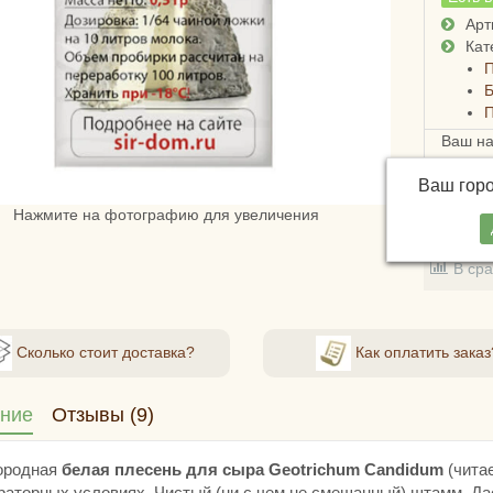
Арт
Кат
П
Б
П
Ваш н
Ваш гор
Нажмите на фотографию для увеличения
В зак
В ср
Сколько стоит доставка?
Как оплатить заказ
ние
Отзывы (9)
ородная
белая плесень для сыра Geotrichum Candidum
(читае
раторных условиях. Чистый (ни с чем не смешанный) штамм. Да