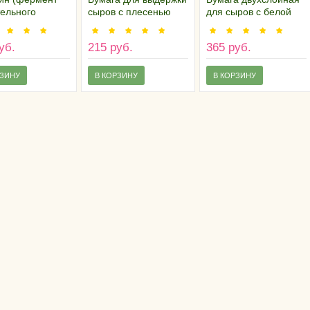
тельного
сыров с плесенью
для сыров с белой
хождения)
(однослойная)
плесенью 25х25 см
(пачка 10 листов),
уб.
215 руб.
365 руб.
Франция
РЗИНУ
В КОРЗИНУ
В КОРЗИНУ