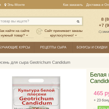
я
Эль-Монте
Как заказать
Доставка и О
8 (8
+7 (
Как найти на сайте
Сайт принимает заказы
ЗАКА
нужный товар?
круглосуточно!
БУЧАЮЩИЕ КУРСЫ
РЕЦЕПТЫ СЫРА
БОНУСЫ И СКИДКИ
есень для сыра Geotrichum Candidum
Белая 
Candi
465 р
+
23
бон
Есть 