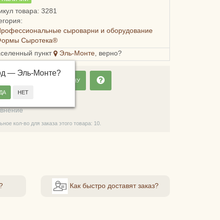
икул товара: 3281
егория:
Профессиональные сыроварни и оборудование
Формы Сыротека®
аселенный пункт
Эль-Монте
, верно?
од —
Эль-Монте
?
ДОБАВИТЬ В КОРЗИНУ
ладки
авнение
ное кол-во для заказа этого товара: 10.
?
Как быстро доставят заказ?