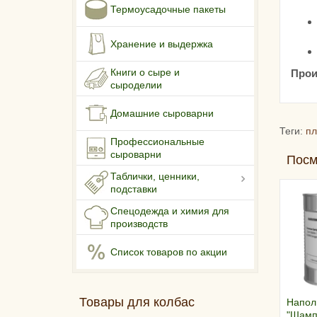
Термоусадочные пакеты
Хранение и выдержка
Книги о сыре и
Прои
сыроделии
Домашние сыроварни
Теги:
пл
Профессиональные
сыроварни
Посм
Таблички, ценники,
подставки
Спецодежда и химия для
производств
Список товаров по акции
Товары для колбас
Напол
"Шамп