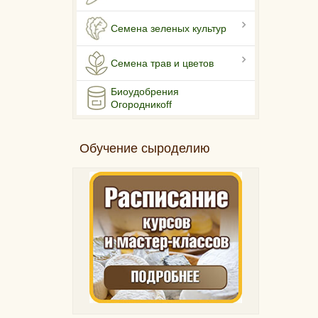
Семена зеленых культур
Семена трав и цветов
Биоудобрения
Огородникоff
Обучение сыроделию