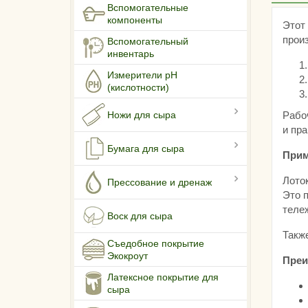
Вспомогательные
компоненты
Этот
прои
Вспомогательный
инвентарь
Измерители pH
(кислотности)
Рабоч
Ножи для сыра
и пра
Бумага для сыра
Прим
Лото
Прессование и дренаж
Это п
теле
Воск для сыра
Такж
Съедобное покрытие
Экокроут
Преи
Латексное покрытие для
сыра