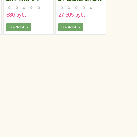
вызревания сыра
(на 8 полок/ящиков,
(60х40х6), пластик
46х75х163 см, сталь)
880 руб.
27 505 руб.
В КОРЗИНУ
В КОРЗИНУ