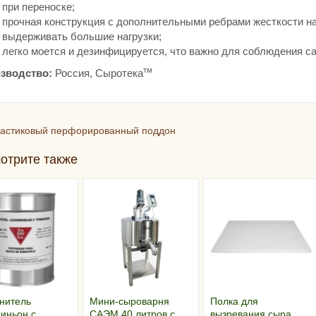
при переноске;
прочная конструкция с дополнительными ребрами жесткости на
выдерживать большие нагрузки;
легко моется и дезинфицируется, что важно для соблюдения с
тм
зводство:
Россия, Сыротека
астиковый перфорированный поддон
отрите также
нитель
Мини-сыроварня
Полка для
иньон с
САЭМ 40 литров с
вызревания сыра