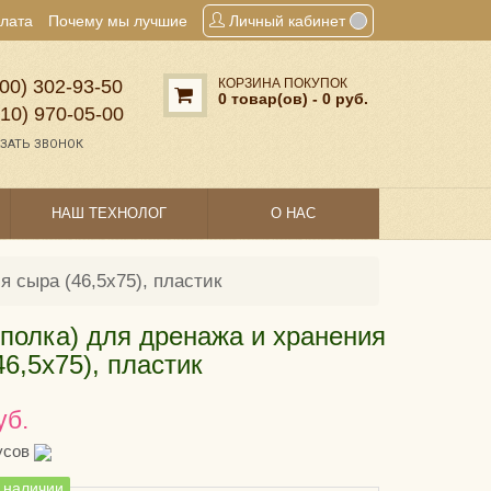
плата
Почему мы лучшие
Личный кабинет
00) 302‑93‑50
КОРЗИНА ПОКУПОК
0 товар(ов) - 0 руб.
910) 970‑05‑00
ЗАТЬ ЗВОНОК
НАШ ТЕХНОЛОГ
О НАС
я сыра (46,5х75), пластик
(полка) для дренажа и хранения
46,5х75), пластик
уб.
усов
в наличии