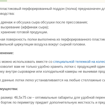
 пластиковый перфорированный поддон (полка) предназначен дл
зводства:
дренаж и обсушка сыра обсушки после прессования;
вызревание (аффинаж сыра);
хранение готовой продукции.
ая поверхность полки выполнена из перфорированного пластика,
вильной циркуляции воздуха вокруг сырной головки.
енение:
к можно использовать вместе со
специальной тележкой на коле
озволит вам не только удобно хранить лотки с продукцией один
жку внутри сыроварни или холодильной камеры не вынимая про
е данные лотки легко устанавливаются на любые стеллажные си
мущества:
размер: 46,5х75 см – оптимальные габариты для удобной пере
бортик по периметру придает дополнительную жесткость и пр