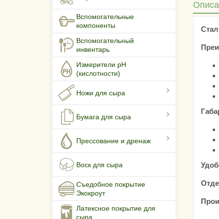
Описа
Вспомогательные
компоненты
Стал
Вспомогательный
Преи
инвентарь
Измерители pH
(кислотности)
Ножи для сыра
Габа
Бумага для сыра
Прессование и дренаж
Удоб
Воск для сыра
Отде
Съедобное покрытие
Экокроут
Прои
Латексное покрытие для
сыра