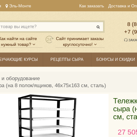
я
Эль-Монте
Как заказать
Доставка и О
8 (8
+7 (
Как найти на сайте
Сайт принимает заказы
ЗАКА
нужный товар?
круглосуточно!
БУЧАЮЩИЕ КУРСЫ
РЕЦЕПТЫ СЫРА
БОНУСЫ И СКИДКИ
 и оборудование
а (на 8 полок/ящиков, 46х75х163 см, сталь)
Тележк
сыра (
см, ст
27 50