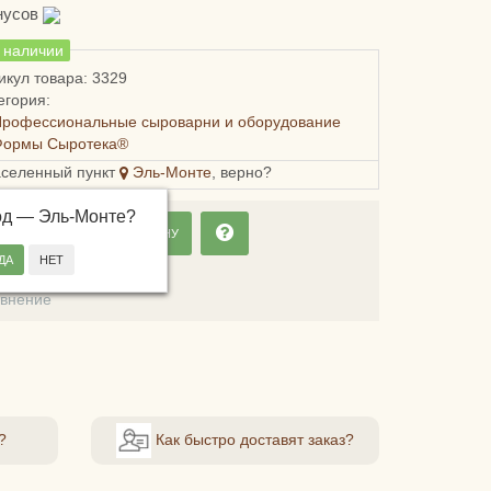
нусов
в наличии
икул товара: 3329
егория:
Профессиональные сыроварни и оборудование
Формы Сыротека®
аселенный пункт
Эль-Монте
, верно?
од —
Эль-Монте
?
ДОБАВИТЬ В КОРЗИНУ
ладки
авнение
?
Как быстро доставят заказ?