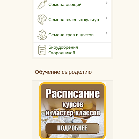
Семена овощей
Семена зеленых культур
Семена трав и цветов
Биоудобрения
Огородникоff
Обучение сыроделию