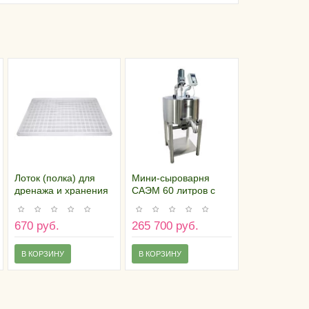
Лоток (полка) для
Мини-сыроварня
дренажа и хранения
САЭМ 60 литров с
сыра (46,5х75),
электрическим
пластик
нагревом
670 руб.
265 700 руб.
В КОРЗИНУ
В КОРЗИНУ