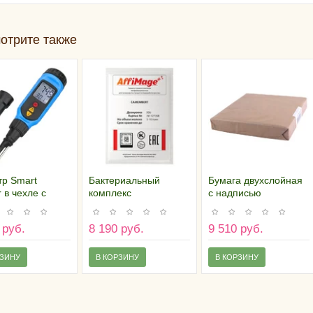
отрите также
тр Smart
Бактериальный
Бумага двухслойная
 в чехле с
комплекс
с надписью
ом
CAMEMBERT
"Камамбер" (25х25
ровочных
AFFIMAGE® (50U)
см), (пачка 500
 руб.
8 190 руб.
9 510 руб.
оров
листов) Россия
РЗИНУ
В КОРЗИНУ
В КОРЗИНУ