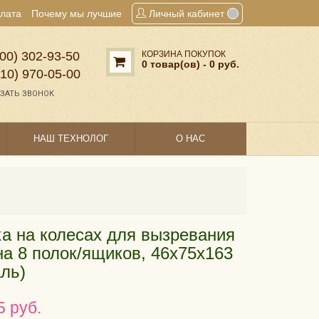
плата
Почему мы лучшие
Личный кабинет
00) 302‑93‑50
КОРЗИНА ПОКУПОК
0 товар(ов) - 0 руб.
910) 970‑05‑00
ЗАТЬ ЗВОНОК
НАШ ТЕХНОЛОГ
О НАС
а на колесах для вызревания
на 8 полок/ящиков, 46х75х163
аль)
5 руб.