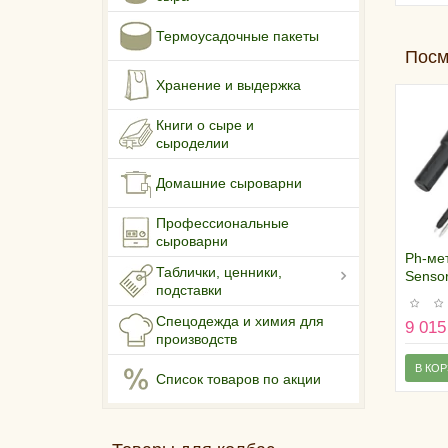
Термоусадочные пакеты
Посм
Хранение и выдержка
Книги о сыре и
сыроделии
Домашние сыроварни
Профессиональные
сыроварни
Ph-ме
Таблички, ценники,
Sensor
подставки
набор
калиб
Спецодежда и химия для
9 015
раств
производств
В КО
Список товаров по акции