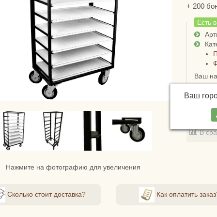
+
200
бо
Есть 
Арт
Кат
Ваш н
Ваш гор
В зак
В ср
Нажмите на фотографию для увеличения
Сколько стоит доставка?
Как оплатить заказ