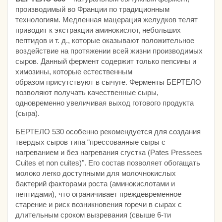
производимый во Франции по традиционным
технологиям. Медленная мацерация желудков телят
приводит к экстракции аминокислот, небольших
пептидов и т. д., которые оказывают положительное
воздействие на протяжении всей жизни производимых
сыров. Данный фермент содержит только пепсины и
химозины, которые естественным
образом присутствуют в сычуге. Ферменты БЕРТЕЛО
позволяют получать качественные сыры,
одновременно увеличивая выход готового продукта
(сыра).
БЕРТЕЛО 530 особенно рекомендуется для создания
твердых сыров типа “прессованные сыры с
нагреванием и без нагревания сгустка (Pates Pressees
Cuites et non cuites)". Его состав позволяет обогащать
молоко легко доступными для молочнокислых
бактерий факторами роста (аминокислотами и
пептидами), что ограничивает преждевременное
старение и риск возникновения горечи в сырах с
длительным сроком вызревания (свыше 6-ти