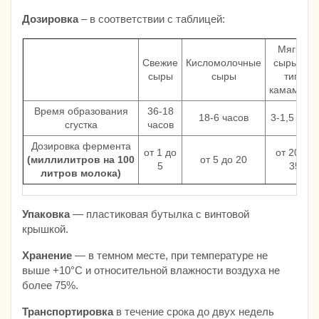
Дозировка
– в соответствии с таблицей:
Мягкие
Свежие
Кисломолочные
сыры (по
сыры
сыры
типу
камамбер
Время образования
36-18
18-6 часов
3-1,5 часа
сгустка
часов
Дозировка фермента
от 1 до
от 20 до
(миллилитров на 100
от 5 до 20
5
35
литров молока)
Упаковка
— пластиковая бутылка с винтовой
крышкой.
Хранение
— в темном месте, при температуре не
выше +10°С и относительной влажности воздуха не
более 75%.
Транспортировка
в течение срока до двух недель