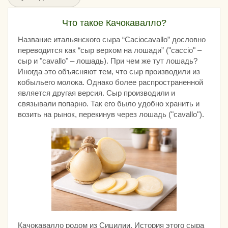
Что такое Качокавалло?
Название итальянского сыра “Caciocavallo” дословно
переводится как “сыр верхом на лошади” ("caccio" –
сыр и "cavallo" – лошадь). При чем же тут лошадь?
Иногда это объясняют тем, что сыр производили из
кобыльего молока. Однако более распространенной
является другая версия. Сыр производили и
связывали попарно. Так его было удобно хранить и
возить на рынок, перекинув через лошадь ("cavallo").
Качокавалло родом из Сицилии. История этого сыра