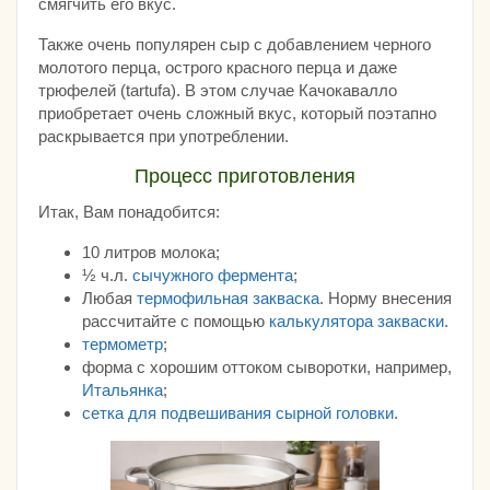
смягчить его вкус.
Также очень популярен сыр с добавлением черного
молотого перца, острого красного перца и даже
трюфелей (tartufa). В этом случае Качокавалло
приобретает очень сложный вкус, который поэтапно
раскрывается при употреблении.
Процесс приготовления
Итак, Вам понадобится:
10 литров молока;
½ ч.л.
сычужного фермента
;
Любая
термофильная закваска
. Норму внесения
рассчитайте с помощью
калькулятора закваски
.
термометр
;
форма с хорошим оттоком сыворотки, например,
Итальянка
;
сетка для подвешивания сырной головки
.