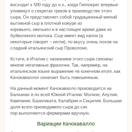
восходит к 500 году до н.э., когда Гиппократ впервые
упомянул о секретах греков в производстве этого
сыра. Он представляет собой традиционный мягкий
вытяжной сыр в плотной кожуре из
коровьего, овечьего и в настоящее время даже из
буйволиного молока. Сыр имеет вид капли (а
некоторые говорят – кегли), по вкусу очень похож на
сладкий итальянский сыр Проволоне.
Кстати, в Италии с названием этого сыра связаны
многие негативные фразочки. Так, например, на
итальянском языке выражение «в конечном итоге, как
Качокавалло» означает быть повешенным.
На данный момент Качокавалло производится на
Балканах и по всей Южной Италии: Молизе, Апулия,
Кампания, Базиликата, Калабрия и Сицилия. Большая
доля всего призводимого сыра до сих
пор выполняется фермерами вручную.
Вариации Качокавалло